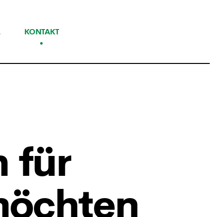
L
KONTAKT
h für
möchten